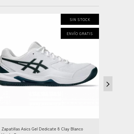
SIN STOCK
ENVÍO GRATIS
Zapatillas Asics Gel Dedicate 8 Clay Blanco
Zapatilla