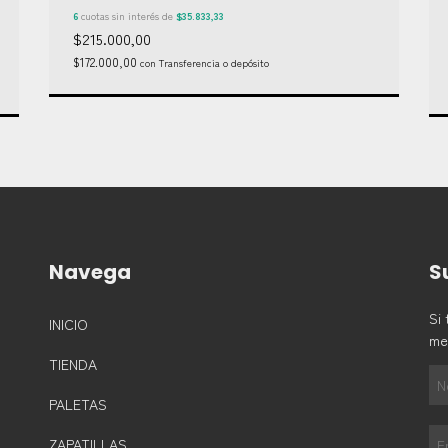
6
cuotas sin interés de
$35.833,33
$215.000,00
$172.000,00
con
Transferencia o depósito
Navega
S
Si 
INICIO
me
TIENDA
PALETAS
ZAPATILLAS