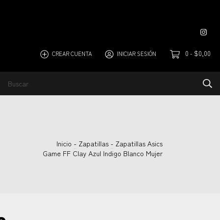
0
$0,00
CREAR CUENTA
INICIAR SESIÓN
-
UCION
Inicio
-
Zapatillas
-
Zapatillas Asics
Game FF Clay Azul Indigo Blanco Mujer