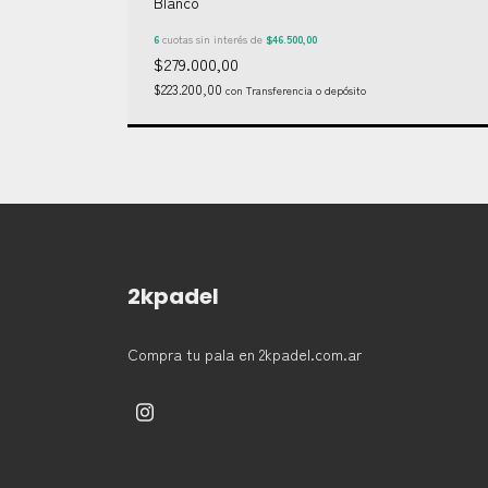
Blanco
6
cuotas sin interés de
$46.500,00
$279.000,00
$223.200,00
con
Transferencia o depósito
2kpadel
Compra tu pala en 2kpadel.com.ar