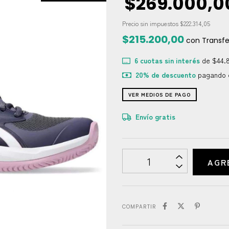
$269.000,0
Precio sin impuestos
$222.314,05
$215.200,00
con
Transfe
6
cuotas sin interés
de
$44.
20% de descuento
pagando c
VER MEDIOS DE PAGO
Envío gratis
COMPARTIR