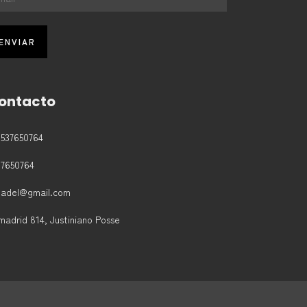
ontacto
3537650764
37650764
padel@gmail.com
madrid 814, Justiniano Posse