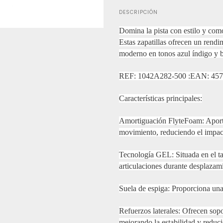
DESCRIPCIÓN
Domina la pista con estilo y co
Estas zapatillas ofrecen un ren
moderno en tonos azul índigo y b
REF: 1042A282-500 :EAN: 45
Características principales:
Amortiguación FlyteFoam: Aporta
movimiento, reduciendo el impa
Tecnología GEL: Situada en el tal
articulaciones durante desplazami
Suela de espiga: Proporciona una 
Refuerzos laterales: Ofrecen sopo
mejorando la estabilidad y reduci