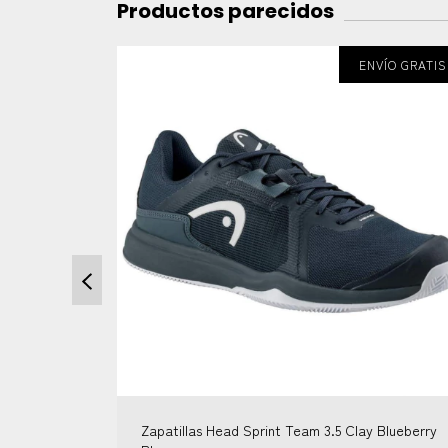
Productos parecidos
IN STOCK
ENVÍO GRATIS
VÍO GRATIS
lay Blanco
Zapatillas Head Sprint Team 3.5 Clay Blueberry