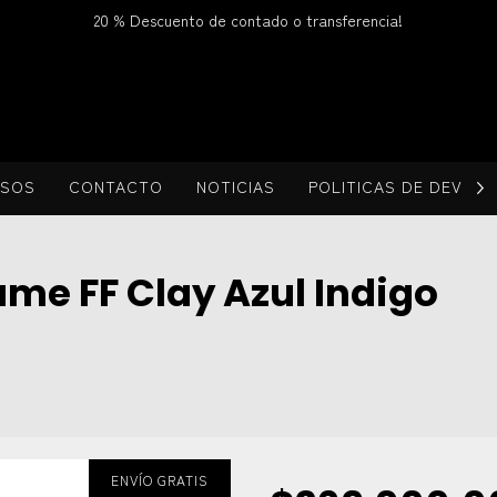
20 % Descuento de contado o transferencia!
LSOS
CONTACTO
NOTICIAS
POLITICAS DE DEVOL
ame FF Clay Azul Indigo
ENVÍO GRATIS